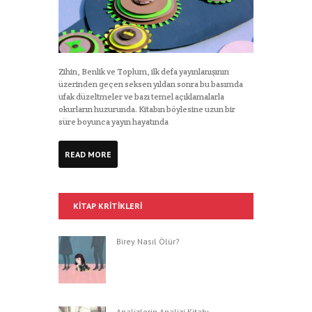
Zihin, Benlik ve Toplum, ilk defa yayınlanışının
üzerinden geçen seksen yıldan sonra bu basımda
ufak düzeltmeler ve bazı temel açıklamalarla
okurların huzurunda. Kitabın böylesine uzun bir
süre boyunca yayın hayatında
READ MORE
KITAP KRITIKLERI
Birey Nasıl Ölür?
Analizlerin Analizi Kitabı