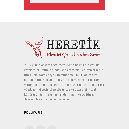
2012 yılının Ankara’sında, memleketin halet-i ruhiyesi ile
entelektüel üretim biçimlerinden rahatsızlık duyanların bir
itiraz şekli olarak doğdu Heretik. Ancak bu itiraz, sadece
bugünün itirazı değildir. İnsanın doğaya ve birbirine karşı
verdiği bütün mücadeleler tarihinin izlerini taşımaktadır. Bu
yüzdendir ki sesin söze, sözün yazıya eklendiği insanlık
kültürünün tarihi aynı zamanda itirazın ve bu itiraza
dayanan bilgi üretmenin de tarihidir.
FOLLOW US