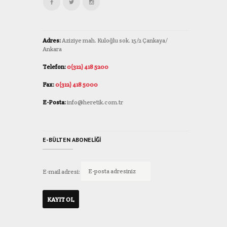
Adres:
Aziziye mah. Kuloğlu sok. 15/2 Çankaya/
Ankara
Telefon:
0(312) 418 5200
Fax:
0(312) 418 5000
E-Posta:
info@heretik.com.tr
E-BÜLTEN ABONELIĞI
E-mail adresi: