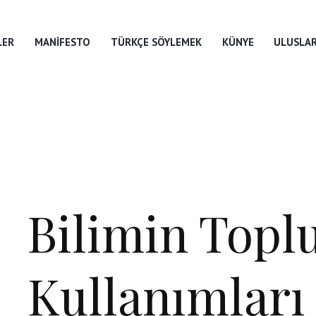
LER
MANIFESTO
TÜRKÇE SÖYLEMEK
KÜNYE
ULUSLAR
Bilimin Topl
Kullanımları