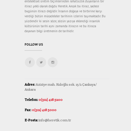
entelektüel üretim biçimlerinden rahatsızlık duyanların bir
itiraz şekli olarak doğdu Heretik. Ancak bu itiraz, sadece
bugünün itirazı değildir. İnsanın doğaya ve birbirine karşı
verdiği bütün mücadeleler tarihinin izlerini taşımaktadır. Bu
yüzdendir ki sesin söze, sözün yazıya eklendiği insanlık
kültürünün tarihi aynı zamanda itirazın ve bu itiraza
dayanan bilgi üretmenin de tarihidir.
FOLLOW US
Adres:
Aziziye mah. Kuloğlu sok. 15/2 Çankaya/
Ankara
Telefon:
0(312) 418 5200
Fax:
0(312) 418 5000
E-Posta:
info@heretik.com.tr