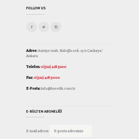
FOLLOW US
Adres:
Aziziye mah. Kuloğlu sok. 15/2 Çankaya/
Ankara
Telefon:
0(312) 418 5200
Fax:
0(312) 418 5000
E-Posta:
info@heretik.com.tr
E-BÜLTEN ABONELIĞI
E-mail adresi: