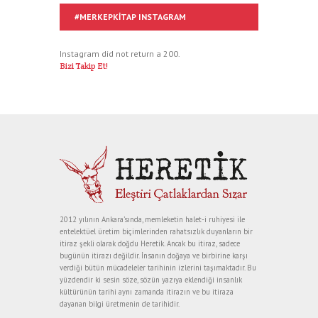
#MERKEPKITAP INSTAGRAM
Instagram did not return a 200.
Bizi Takip Et!
2012 yılının Ankara’sında, memleketin halet-i ruhiyesi ile
entelektüel üretim biçimlerinden rahatsızlık duyanların bir
itiraz şekli olarak doğdu Heretik. Ancak bu itiraz, sadece
bugünün itirazı değildir. İnsanın doğaya ve birbirine karşı
verdiği bütün mücadeleler tarihinin izlerini taşımaktadır. Bu
yüzdendir ki sesin söze, sözün yazıya eklendiği insanlık
kültürünün tarihi aynı zamanda itirazın ve bu itiraza
dayanan bilgi üretmenin de tarihidir.