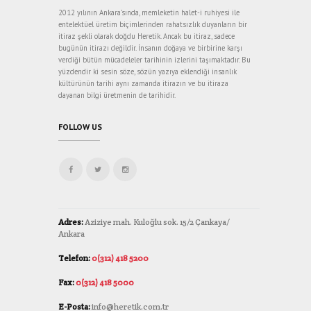
2012 yılının Ankara’sında, memleketin halet-i ruhiyesi ile
entelektüel üretim biçimlerinden rahatsızlık duyanların bir
itiraz şekli olarak doğdu Heretik. Ancak bu itiraz, sadece
bugünün itirazı değildir. İnsanın doğaya ve birbirine karşı
verdiği bütün mücadeleler tarihinin izlerini taşımaktadır. Bu
yüzdendir ki sesin söze, sözün yazıya eklendiği insanlık
kültürünün tarihi aynı zamanda itirazın ve bu itiraza
dayanan bilgi üretmenin de tarihidir.
FOLLOW US
Adres:
Aziziye mah. Kuloğlu sok. 15/2 Çankaya/
Ankara
Telefon:
0(312) 418 5200
Fax:
0(312) 418 5000
E-Posta:
info@heretik.com.tr