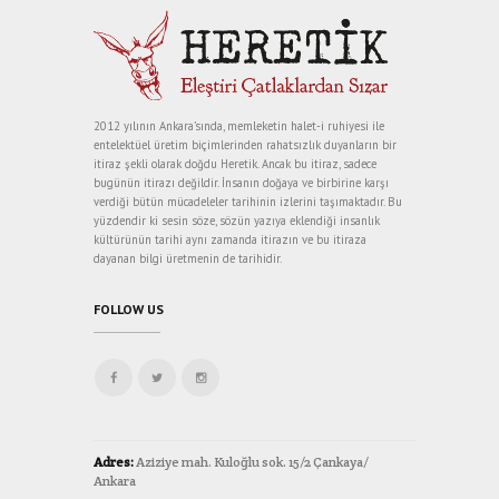
2012 yılının Ankara’sında, memleketin halet-i ruhiyesi ile
entelektüel üretim biçimlerinden rahatsızlık duyanların bir
itiraz şekli olarak doğdu Heretik. Ancak bu itiraz, sadece
bugünün itirazı değildir. İnsanın doğaya ve birbirine karşı
verdiği bütün mücadeleler tarihinin izlerini taşımaktadır. Bu
yüzdendir ki sesin söze, sözün yazıya eklendiği insanlık
kültürünün tarihi aynı zamanda itirazın ve bu itiraza
dayanan bilgi üretmenin de tarihidir.
FOLLOW US
Adres:
Aziziye mah. Kuloğlu sok. 15/2 Çankaya/
Ankara