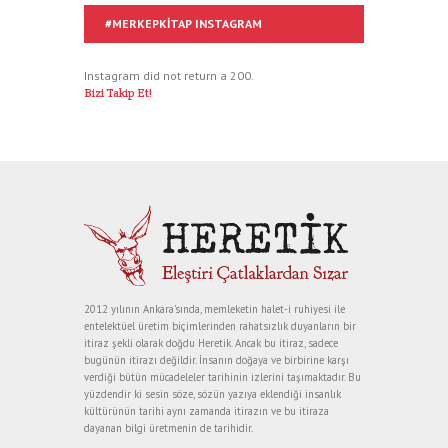
#MERKEPKITAP INSTAGRAM
Instagram did not return a 200.
Bizi Takip Et!
2012 yılının Ankara’sında, memleketin halet-i ruhiyesi ile
entelektüel üretim biçimlerinden rahatsızlık duyanların bir
itiraz şekli olarak doğdu Heretik. Ancak bu itiraz, sadece
bugünün itirazı değildir. İnsanın doğaya ve birbirine karşı
verdiği bütün mücadeleler tarihinin izlerini taşımaktadır. Bu
yüzdendir ki sesin söze, sözün yazıya eklendiği insanlık
kültürünün tarihi aynı zamanda itirazın ve bu itiraza
dayanan bilgi üretmenin de tarihidir.