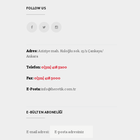
FOLLOW US
Adres:
Aziziye mah. Kuloğlu sok. 15/2 Çankaya/
Ankara
Telefon:
0(312) 418 5200
Fax:
0(312) 418 5000
E-Posta:
info@heretik.com.tr
E-BÜLTEN ABONELIĞI
E-mail adresi: