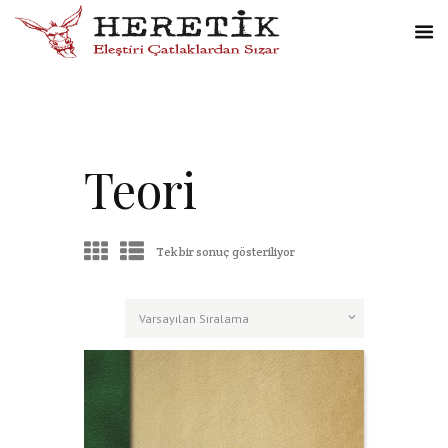
Teori
Tek bir sonuç gösteriliyor