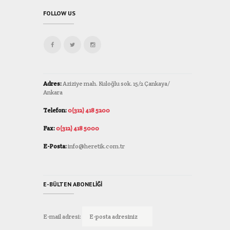
FOLLOW US
Adres:
Aziziye mah. Kuloğlu sok. 15/2 Çankaya/
Ankara
Telefon:
0(312) 418 5200
Fax:
0(312) 418 5000
E-Posta:
info@heretik.com.tr
E-BÜLTEN ABONELIĞI
E-mail adresi: