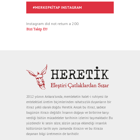
#MERKEPKITAP INSTAGRAM
Instagram did not return a 200.
Bizi Takip Et!
2012 yılının Ankara’sında, memleketin halet-i ruhiyesi ile
entelektüel üretim biçimlerinden rahatsızlık duyanların bir
itiraz şekli olarak doğdu Heretik. Ancak bu itiraz, sadece
bugünün itirazı değildir. İnsanın doğaya ve birbirine karşı
verdiği bütün mücadeleler tarihinin izlerini taşımaktadır. Bu
yüzdendir ki sesin söze, sözün yazıya eklendiği insanlık
kültürünün tarihi aynı zamanda itirazın ve bu itiraza
dayanan bilgi üretmenin de tarihidir.