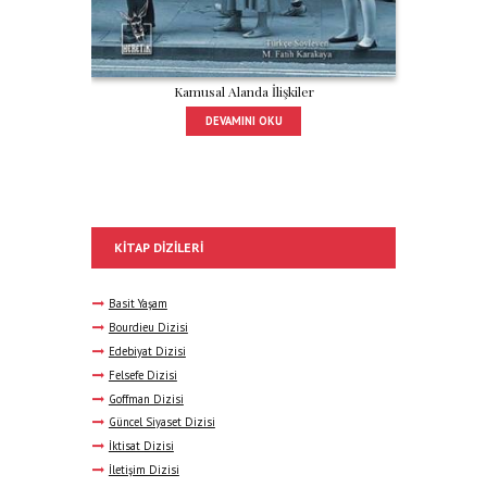
Kamusal Alanda İlişkiler
DEVAMINI OKU
KITAP DIZILERI
Basit Yaşam
Bourdieu Dizisi
Edebiyat Dizisi
Felsefe Dizisi
Goffman Dizisi
Güncel Siyaset Dizisi
İktisat Dizisi
İletişim Dizisi