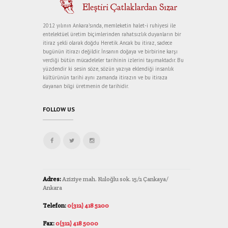
2012 yılının Ankara’sında, memleketin halet-i ruhiyesi ile
entelektüel üretim biçimlerinden rahatsızlık duyanların bir
itiraz şekli olarak doğdu Heretik. Ancak bu itiraz, sadece
bugünün itirazı değildir. İnsanın doğaya ve birbirine karşı
verdiği bütün mücadeleler tarihinin izlerini taşımaktadır. Bu
yüzdendir ki sesin söze, sözün yazıya eklendiği insanlık
kültürünün tarihi aynı zamanda itirazın ve bu itiraza
dayanan bilgi üretmenin de tarihidir.
FOLLOW US
Adres:
Aziziye mah. Kuloğlu sok. 15/2 Çankaya/
Ankara
Telefon:
0(312) 418 5200
Fax:
0(312) 418 5000