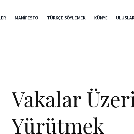
LER
MANIFESTO
TÜRKÇE SÖYLEMEK
KÜNYE
ULUSLAR
Vakalar Üzer
Yürütmek