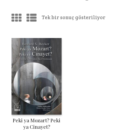
Tek bir sonuç gösteriliyor
Peki ya Mozart? Peki
ya Cinayet?