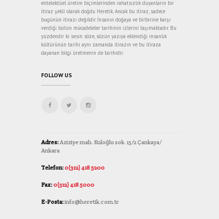
entelektüel üretim biçimlerinden rahatsızlık duyanların bir
itiraz şekli olarak doğdu Heretik. Ancak bu itiraz, sadece
bugünün itirazı değildir. İnsanın doğaya ve birbirine karşı
verdiği bütün mücadeleler tarihinin izlerini taşımaktadır. Bu
yüzdendir ki sesin söze, sözün yazıya eklendiği insanlık
kültürünün tarihi aynı zamanda itirazın ve bu itiraza
dayanan bilgi üretmenin de tarihidir.
FOLLOW US
Adres:
Aziziye mah. Kuloğlu sok. 15/2 Çankaya/
Ankara
Telefon:
0(312) 418 5200
Fax:
0(312) 418 5000
E-Posta:
info@heretik.com.tr