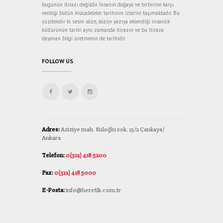
bugünün itirazı değildir. İnsanın doğaya ve birbirine karşı
verdiği bütün mücadeleler tarihinin izlerini taşımaktadır. Bu
yüzdendir ki sesin söze, sözün yazıya eklendiği insanlık
kültürünün tarihi aynı zamanda itirazın ve bu itiraza
dayanan bilgi üretmenin de tarihidir.
FOLLOW US
Adres:
Aziziye mah. Kuloğlu sok. 15/2 Çankaya/
Ankara
Telefon:
0(312) 418 5200
Fax:
0(312) 418 5000
E-Posta:
info@heretik.com.tr