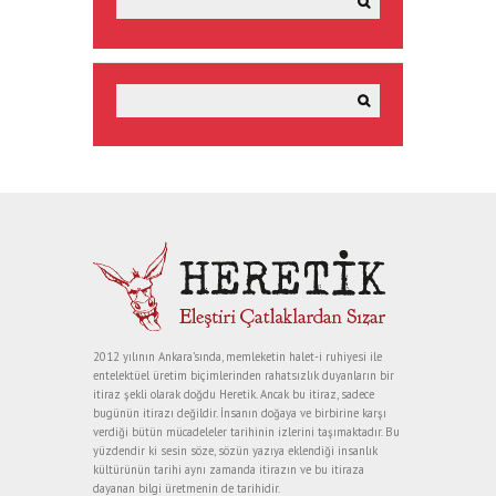
2012 yılının Ankara’sında, memleketin halet-i ruhiyesi ile
entelektüel üretim biçimlerinden rahatsızlık duyanların bir
itiraz şekli olarak doğdu Heretik. Ancak bu itiraz, sadece
bugünün itirazı değildir. İnsanın doğaya ve birbirine karşı
verdiği bütün mücadeleler tarihinin izlerini taşımaktadır. Bu
yüzdendir ki sesin söze, sözün yazıya eklendiği insanlık
kültürünün tarihi aynı zamanda itirazın ve bu itiraza
dayanan bilgi üretmenin de tarihidir.