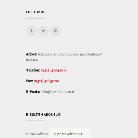
FOLLOW US
Adres:
Aziziye mah. Kuloğlu sok. 15/2 Çankaya/
Ankara
Telefon:
0(312) 418 5200
Fax:
0(312) 418 5000
E-Posta:
info@heretik.com.tr
E-BÜLTEN ABONELIĞI
E-mail adresi: