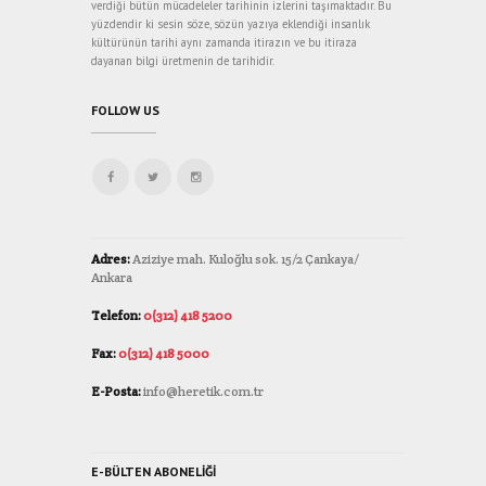
verdiği bütün mücadeleler tarihinin izlerini taşımaktadır. Bu
yüzdendir ki sesin söze, sözün yazıya eklendiği insanlık
kültürünün tarihi aynı zamanda itirazın ve bu itiraza
dayanan bilgi üretmenin de tarihidir.
FOLLOW US
Adres:
Aziziye mah. Kuloğlu sok. 15/2 Çankaya/
Ankara
Telefon:
0(312) 418 5200
Fax:
0(312) 418 5000
E-Posta:
info@heretik.com.tr
E-BÜLTEN ABONELIĞI