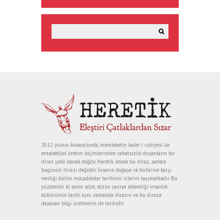
2012 yılının Ankara’sında, memleketin halet-i ruhiyesi ile
entelektüel üretim biçimlerinden rahatsızlık duyanların bir
itiraz şekli olarak doğdu Heretik. Ancak bu itiraz, sadece
bugünün itirazı değildir. İnsanın doğaya ve birbirine karşı
verdiği bütün mücadeleler tarihinin izlerini taşımaktadır. Bu
yüzdendir ki sesin söze, sözün yazıya eklendiği insanlık
kültürünün tarihi aynı zamanda itirazın ve bu itiraza
dayanan bilgi üretmenin de tarihidir.