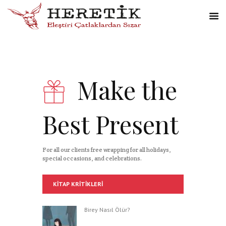
Make the
Best Present
For all our clients free wrapping for all holidays,
special occasions, and celebrations.
KITAP KRITIKLERI
Birey Nasıl Ölür?