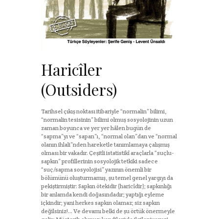
Haricîler
(Outsiders)
Tarihsel çıkış noktası itibariyle “normalin” bilimi,
“normalin tesisinin” bilimi olmuş sosyolojinin uzun
zaman boyunca ve yer yer hâlen bugün de
“sapma”yı ve “sapan”ı, “normal olan”dan ve “normal
olanın ihlali”nden hareketle tanımlamaya çalışmış
olması bir vakadır. Çeşitli istatistikî araçlarla “suçlu-
sapkın” profillerinin sosyolojik tetkiki sadece
“suç/sapma sosyolojisi” yazının önemli bir
bölümünü oluşturmamış, şu temel genel yargıyı da
pekiştirmiştir: Sapkın ötekidir (haricîdir); sapkınlığı
bir anlamda kendi doğasındadır; yaptığı eyleme
içkindir; yani herkes sapkın olamaz; siz sapkın
değilsiniz!… Ve devamı belki de şu örtük önermeyle