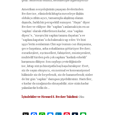
gelir: Müsterih olunuz; kendileriyle ilgileniyoruz!
Amerikan sosyolojisinin yaşayan devlerinden
Becker ise, elinizdeki kitapta meseleye ilişkin
oldukça zihin açıcı, tamamıyla alışılmış olanın
dışında, farklı bir perspektif sunuyor. “Hayır” diyor
Becker ve ekliyor: Bir “sapkın”ı anlamak için en az
‘sapkın’ olarak etiketlenen kadar, ona “sapkın
diyen”e, “meşru bir sapkın tanımı dayatan”a ve
“sapkını kapatan”a da bakmak icap eder. Ve bizi
1950’lerin sonlarının Chicago’sunun caz dünyasına,
gece hayatına, arka sokaklarına götürüyor Becker;
esrarkeşleri, eşcinselleri, fahişeleri, müzisyenleri,
muhtelif türden pek çok sapkını “kadınlı erkekli”
karşımıza dikiyor. Son sayfayı çevirdiğinizde
ise, kitap sizi şu hissiyatla baş başa bırakıyor: Evet,
siz de sayın okuyucu, en normal ve konvansiyonel
hâlinizle siz de beyefendi, siz de hanımefendi; sizler
de bir gün “sapkın” damgası yiyebilirsiniz. Haricîler,
o kadar da uzağınızda olmayabilir; size sizin kadar
yakınlardır belki de…
İçindekiler ve Howard S. Becker Takdimi:
Oku