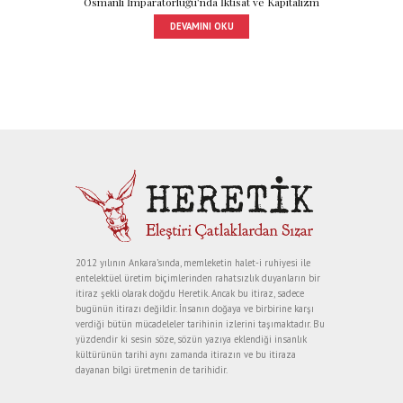
Osmanlı İmparatorluğu’nda İktisat ve Kapitalizm
DEVAMINI OKU
2012 yılının Ankara’sında, memleketin halet-i ruhiyesi ile
entelektüel üretim biçimlerinden rahatsızlık duyanların bir
itiraz şekli olarak doğdu Heretik. Ancak bu itiraz, sadece
bugünün itirazı değildir. İnsanın doğaya ve birbirine karşı
verdiği bütün mücadeleler tarihinin izlerini taşımaktadır. Bu
yüzdendir ki sesin söze, sözün yazıya eklendiği insanlık
kültürünün tarihi aynı zamanda itirazın ve bu itiraza
dayanan bilgi üretmenin de tarihidir.