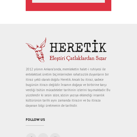
2012 yılının Ankara’sında, memleketin halet-i ruhiyesi ile
entelektüel üretim biçimlerinden rahatsızlık duyanların bir
itiraz şekli olarak doğdu Heretik. Ancak bu itiraz, sadece
bugünün itirazı değildir. İnsanın doğaya ve birbirine karşı
verdiği bütün mücadeleler tarihinin izlerini taşımaktadır. Bu
yüzdendir ki sesin söze, sözün yazıya eklendiği insanlık
kültürünün tarihi aynı zamanda itirazın ve bu itiraza
dayanan bilgi üretmenin de tarihidir.
FOLLOW US