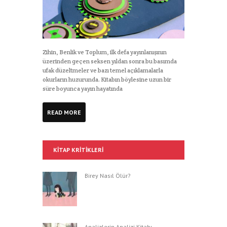
Zihin, Benlik ve Toplum, ilk defa yayınlanışının
üzerinden geçen seksen yıldan sonra bu basımda
ufak düzeltmeler ve bazı temel açıklamalarla
okurların huzurunda. Kitabın böylesine uzun bir
süre boyunca yayın hayatında
READ MORE
KITAP KRITIKLERI
Birey Nasıl Ölür?
Analizlerin Analizi Kitabı