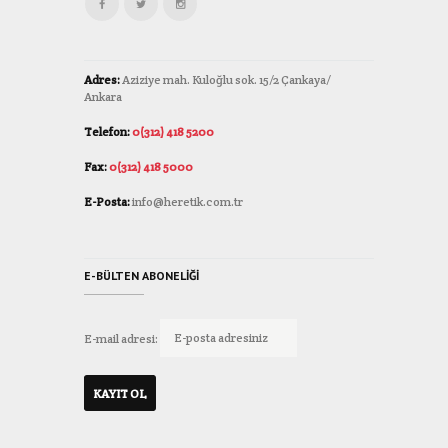
Adres:
Aziziye mah. Kuloğlu sok. 15/2 Çankaya/
Ankara
Telefon:
0(312) 418 5200
Fax:
0(312) 418 5000
E-Posta:
info@heretik.com.tr
E-BÜLTEN ABONELIĞI
E-mail adresi: