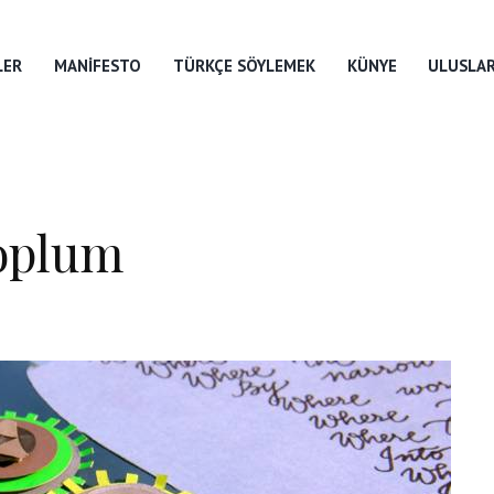
LER
MANIFESTO
TÜRKÇE SÖYLEMEK
KÜNYE
ULUSLAR
Toplum