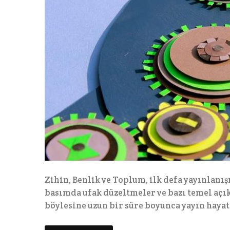
Zihin, Benlik ve Toplum, ilk defa yayınlanı
basımda ufak düzeltmeler ve bazı temel açı
böylesine uzun bir süre boyunca yayın haya